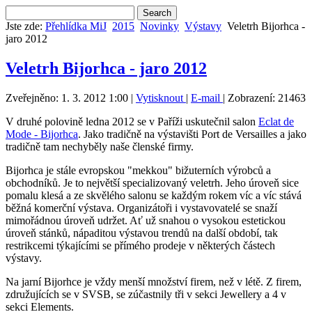
Jste zde:
Přehlídka MiJ
2015
Novinky
Výstavy
Veletrh Bijorhca -
jaro 2012
Veletrh Bijorhca - jaro 2012
Zveřejněno: 1. 3. 2012 1:00
|
Vytisknout
|
E-mail
| Zobrazení: 21463
V druhé polovině ledna 2012 se v Paříži uskutečnil salon
Eclat de
Mode - Bijorhca
. Jako tradičně na výstavišti Port de Versailles a jako
tradičně tam nechyběly naše členské firmy.
Bijorhca je stále evropskou "mekkou" bižuterních výrobců a
obchodníků. Je to největší specializovaný veletrh. Jeho úroveň sice
pomalu klesá a ze skvělého salonu se každým rokem víc a víc stává
běžná komerční výstava. Organizátoři i vystavovatelé se snaží
mimořádnou úroveň udržet. Ať už snahou o vysokou estetickou
úroveň stánků, nápaditou výstavou trendů na další období, tak
restrikcemi týkajícími se přímého prodeje v některých částech
výstavy.
Na jarní Bijorhce je vždy menší množství firem, než v létě. Z firem,
združujících se v SVSB, se zúčastnily tři v sekci Jewellery a 4 v
sekci Elements.