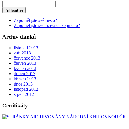
Zapoměl jste své heslo?
Zapoměl jste své uživatelské jméno?
Archiv článků
listopad 2013
září 2013
červenec 2013
červen 2013
květen 2013
duben 2013
březen 2013
únor 2013
listopad 2012
srpen 2012
Certifikáty