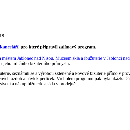
318
 kanceláří
, pro které připravil zajímavý program.
m městem Jablonec nad Nisou
,
Muzeem skla a ibužuterie v Jablonci na
i jeho trdičního bižuterního průmyslu.
erie, seznámili se s výrobou skleněné a kovové bižuterie přímo v pro
eněných ozdob a návlek perliček. Vrcholem programu pak byla ukázka č
stvení a nákup bižuterie a skla v prodejně.