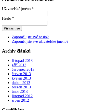
Uživatelské jméno *
Heslo *
Zapoměl jste své heslo?
Zapoměl jste své uživatelské jméno?
Archiv článků
listopad 2013
září 2013
červenec 2013
červen 2013
květen 2013
duben 2013
březen 2013
únor 2013
listopad 2012
srpen 2012
Certifikáty