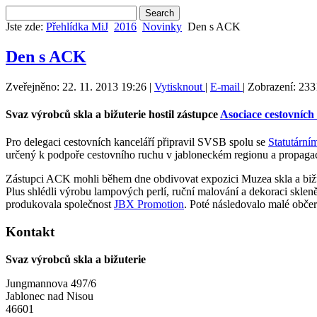
Jste zde:
Přehlídka MiJ
2016
Novinky
Den s ACK
Den s ACK
Zveřejněno: 22. 11. 2013 19:26
|
Vytisknout
|
E-mail
| Zobrazení: 23
Svaz výrobců skla a bižuterie hostil zástupce
Asociace cestovních
Pro delegaci cestovních kanceláří připravil SVSB spolu se
Statutární
určený k podpoře cestovního ruchu v jabloneckém regionu a propagac
Zástupci ACK mohli během dne obdivovat expozici Muzea skla a bižut
Plus shlédli výrobu lampových perlí, ruční malování a dekoraci skl
produkovala společnost
JBX Promotion
. Poté následovalo malé občer
Kontakt
Svaz výrobců skla a bižuterie
Jungmannova 497/6
Jablonec nad Nisou
46601