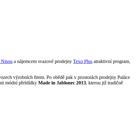
d Nisou
a nájemcem svazové prodejny
Texo Plus
atraktivní program,
vozech výrobních firem. Po obědě pak v prostorách prodejny Paláce
ásti módní přehlídky
Made in Jablonec 2013
, kterou již tradičně