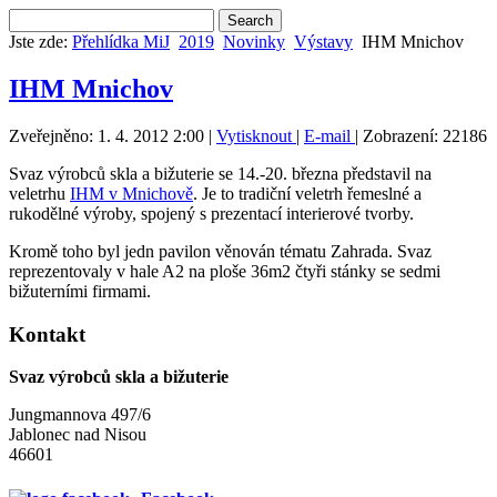
Jste zde:
Přehlídka MiJ
2019
Novinky
Výstavy
IHM Mnichov
IHM Mnichov
Zveřejněno: 1. 4. 2012 2:00
|
Vytisknout
|
E-mail
| Zobrazení: 22186
Svaz výrobců skla a bižuterie se 14.-20. března představil na
veletrhu
IHM v Mnichově
. Je to tradiční veletrh řemeslné a
rukodělné výroby, spojený s prezentací interierové tvorby.
Kromě toho byl jedn pavilon věnován tématu Zahrada. Svaz
reprezentovaly v hale A2 na ploše 36m2 čtyři stánky se sedmi
bižuterními firmami.
Kontakt
Svaz výrobců skla a bižuterie
Jungmannova 497/6
Jablonec nad Nisou
46601