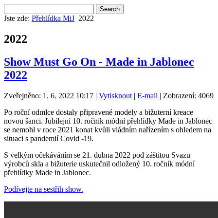
Jste zde:
Přehlídka MiJ
2022
2022
Show Must Go On - Made in Jablonec
2022
Zveřejněno: 1. 6. 2022 10:17
|
Vytisknout
|
E-mail
| Zobrazení: 4069
Po roční odmlce dostaly připravené modely a bižuterní kreace
novou šanci. Jubilejní 10. ročník módní přehlídky Made in Jablonec
se nemohl v roce 2021 konat kvůli vládním nařízením s ohledem na
situaci s pandemií Covid -19.
S velkým očekáváním se 21. dubna 2022 pod záštitou Svazu
výrobců skla a bižuterie uskutečnil odložený 10. ročník módní
přehlídky Made in Jablonec.
Podívejte na sestřih show.