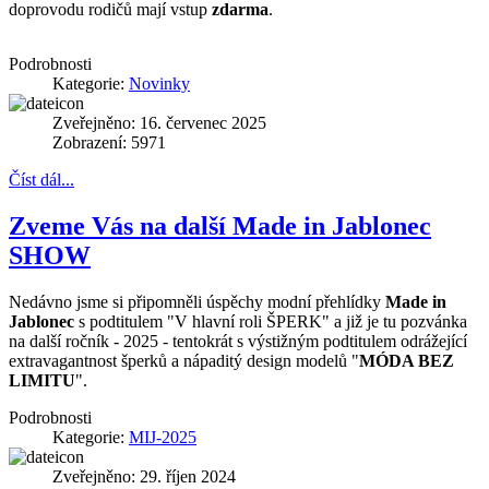
doprovodu rodičů mají vstup
zdarma
.
Podrobnosti
Kategorie:
Novinky
Zveřejněno: 16. červenec 2025
Zobrazení: 5971
Číst dál...
Zveme Vás na další Made in Jablonec
SHOW
Nedávno jsme si připomněli úspěchy modní přehlídky
Made in
Jablonec
s podtitulem "V hlavní roli ŠPERK" a již je tu pozvánka
na další ročník - 2025 - tentokrát s výstižným podtitulem odrážející
extravagantnost šperků a nápaditý design modelů "
MÓDA BEZ
LIMITU
".
Podrobnosti
Kategorie:
MIJ-2025
Zveřejněno: 29. říjen 2024