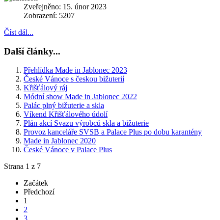
Zveřejněno: 15. únor 2023
Zobrazení: 5207
Číst dál...
Další články...
Přehlídka Made in Jablonec 2023
České Vánoce s českou bižuterií
Křišťálový ráj
Módní show Made in Jablonec 2022
Palác plný bižuterie a skla
Víkend Křišťálového údolí
Plán akcí Svazu výrobců skla a bižuterie
Provoz kanceláře SVSB a Palace Plus po dobu karantény
Made in Jablonec 2020
České Vánoce v Palace Plus
Strana 1 z 7
Začátek
Předchozí
1
2
3