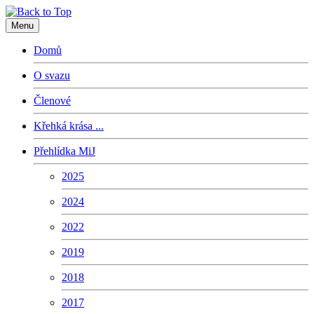
Menu
Domů
O svazu
Členové
Křehká krása ...
Přehlídka MiJ
2025
2024
2022
2019
2018
2017