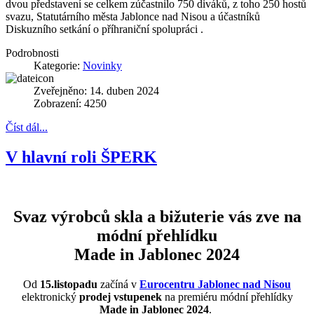
dvou představení se celkem zúčastnilo 750 diváků, z toho 250 hostů
svazu, Statutárního města Jablonce nad Nisou a účastníků
Diskuzního setkání o příhraniční spolupráci .
Podrobnosti
Kategorie:
Novinky
Zveřejněno: 14. duben 2024
Zobrazení: 4250
Číst dál...
V hlavní roli ŠPERK
Svaz výrobců skla a bižuterie vás zve na
módní přehlídku
Made in Jablonec 2024
Od
15.listopadu
začíná v
Eurocentru Jablonec nad Nisou
elektronický
prodej vstupenek
na premiéru módní přehlídky
Made in Jablonec 2024
.