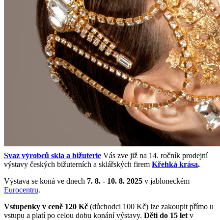
Svaz výrobců skla a bižuterie
Vás zve již na 14. ročník prodejní
výstavy českých bižuterních a sklářských firem
Křehká krása
.
Výstava se koná ve dnech
7. 8. - 10. 8. 2025
v jabloneckém
Eurocentru
.
Vstupenky v ceně 120 Kč
(důchodci 100 Kč) lze zakoupit přímo u
vstupu a platí po celou dobu konání výstavy.
Děti do 15 let
v